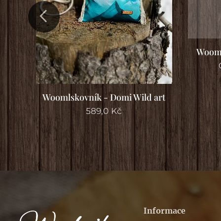
mavý
Wooml
Woomlskovník - Domi Wild art
589,0
Kč
Informace