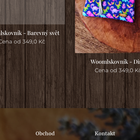
skovník - Barevný svět
Cena od
349,0
Kč
Woomlskovník - Di
Cena od
349,0
K
Obchod
Kontakt