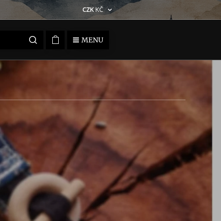
CZK
KČ
MENU