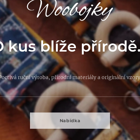
 kus blíže přírodě.
Poctivá ruční výroba, přírodní materiály a originální vzor
Nabídka