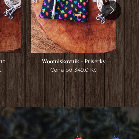
no
Woomlskovník - Příšerky
W
č
Cena od
349,0
Kč